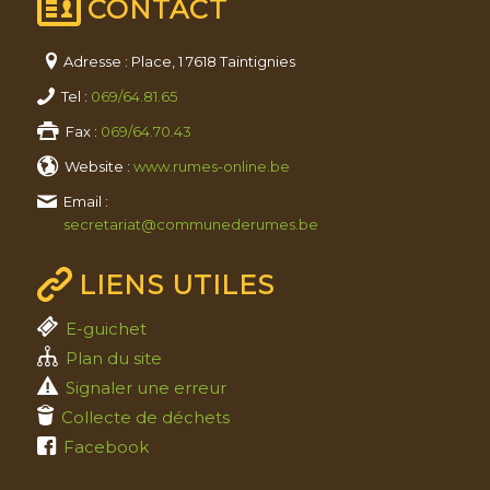
CONTACT
Adresse : Place, 1 7618 Taintignies
Tel :
069/64.81.65
Fax :
069/64.70.43
Website :
www.rumes-online.be
Email :
secretariat@communederumes.be
LIENS UTILES
E-guichet
Plan du site
Signaler une erreur
Collecte de déchets
Facebook