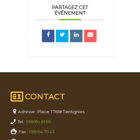
PARTAGEZ CET
ÉVÉNEMENT
CONTACT
Adresse : Place, 1 7618 Taintignies
Tel :
069/64.81.65
Fax :
069/64.70.43