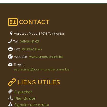
CONTACT
Adresse : Place, 1 7618 Taintignies
Tel :
069/64.81.65
Fax :
069/64.70.43
Website :
www.rumes-online.be
Email :
secretariat@communederumes.be
LIENS UTILES
E-guichet
Plan du site
Signaler une erreur