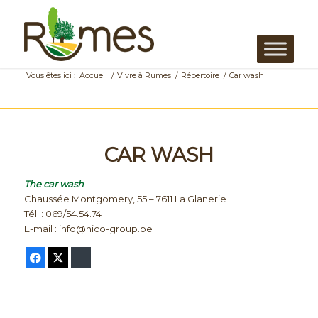
Vous êtes ici :
Accueil
/
Vivre à Rumes
/
Répertoire
/
Car wash
CAR WASH
The car wash
Chaussée Montgomery, 55 – 7611 La Glanerie
Tél. : 069/54.54.74
E-mail : info@nico-group.be
Facebook
Twitter
Bluesky