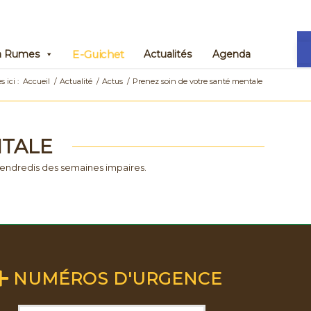
Ou
E-Guichet
 à Rumes
Actualités
Agenda
 ici :
Accueil
/
Actualité
/
Actus
/
Prenez soin de votre santé mentale
NTALE
 vendredis des semaines impaires.
NUMÉROS D'URGENCE