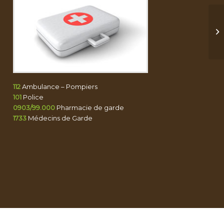
112
Ambulance – Pompiers
101
Police
0903/99.000
Pharmacie de garde
1733
Médecins de Garde