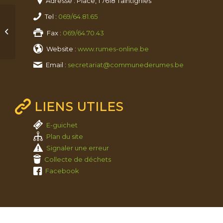
Adresse : Place, 1 7618 Taintignies
Tel :
069/64.81.65
Job coaching
Fax :
069/64.70.43
Website :
www.rumes-online.be
Email :
secretariat@communederumes.be
LIENS UTILES
E-guichet
Plan du site
Signaler une erreur
Collecte de déchets
Facebook