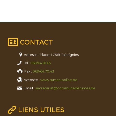
CONTACT
Adresse : Place, 1 7618 Taintignies
Tel :
069/64.81.65
Fax :
069/64.70.43
Website :
www.rumes-online.be
Email :
secretariat@communederumes.be
LIENS UTILES