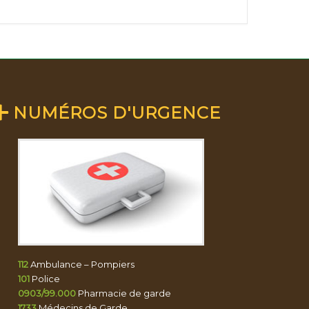
NUMÉROS D'URGENCE
112
Ambulance – Pompiers
101
Police
0903/99.000
Pharmacie de garde
1733
Médecins de Garde