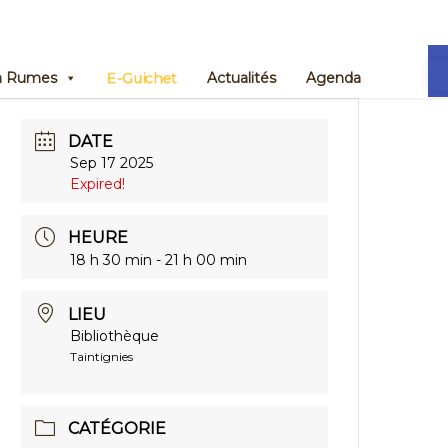
Ou
 à Rumes
E-Guichet
Actualités
Agenda
DATE
Sep 17 2025
Expired!
HEURE
18 h 30 min - 21 h 00 min
LIEU
Bibliothèque
Taintignies
CATÉGORIE