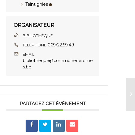
Taintignies
ORGANISATEUR
BIBLIOTHÈQUE
069/22.59.49
TÉLÉPHONE
EMAIL
bibliotheque@communederume
s.be
So
PARTAGEZ CET ÉVÉNEMENT