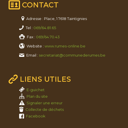
CONTACT
Adresse : Place, 1 7618 Taintignies
Tel :
069/64.81.65
Fax :
069/64.70.43
Website :
www.rumes-online.be
Email :
secretariat@communederumes.be
LIENS UTILES
E-guichet
Plan du site
Signaler une erreur
Collecte de déchets
Facebook