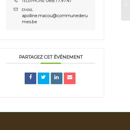
069/77.97.47
TÉLÉPHONE
S
EMAIL
apolline.macou@communederu
mes.be
PARTAGEZ CET ÉVÉNEMENT