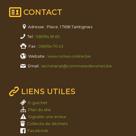
CONTACT
Adresse : Place, 1 7618 Taintignies
Tel :
069/64.81.65
Fax :
069/64.70.43
Website :
www.rumes-online.be
Email :
secretariat@communederumes.be
LIENS UTILES
E-guichet
Plan du site
Signaler une erreur
Collecte de déchets
Facebook