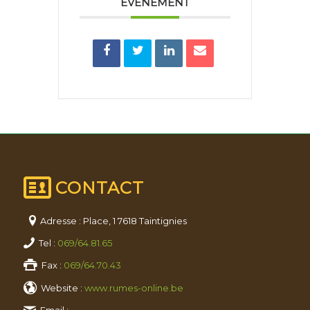
ÉVÉNEMENT
CONTACT
Adresse : Place, 1 7618 Taintignies
Tel :
069/64.81.65
Fax :
069/64.70.43
Website :
www.rumes-online.be
Email :