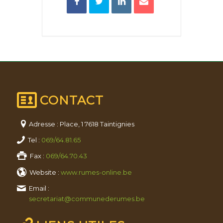
CONTACT
Adresse : Place, 1 7618 Taintignies
Tel :
069/64.81.65
Fax :
069/64.70.43
Website :
www.rumes-online.be
Email :
secretariat@communederumes.be