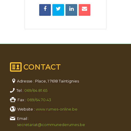
CONTACT
Adresse : Place, 1 7618 Taintignies
Tel :
069/64.81.65
Fax :
069/64.70.43
Website :
www.rumes-online.be
Email :
secretariat@communederumes.be