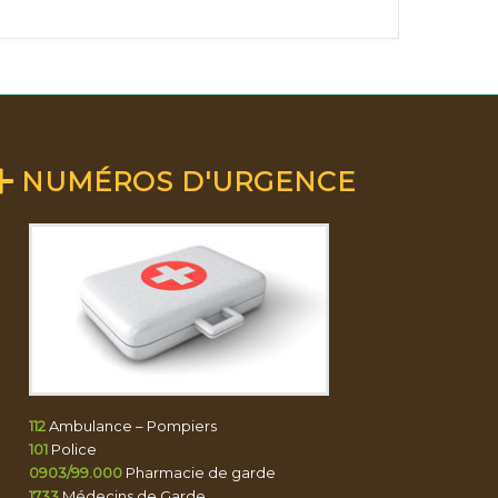
NUMÉROS D'URGENCE
112
Ambulance – Pompiers
101
Police
0903/99.000
Pharmacie de garde
1733
Médecins de Garde