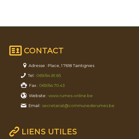
CONTACT
Adresse : Place, 1 7618 Taintignies
Tel :
069/64.81.65
Fax :
069/64.70.43
Website :
www.rumes-online.be
Email :
secretariat@communederumes.be
LIENS UTILES