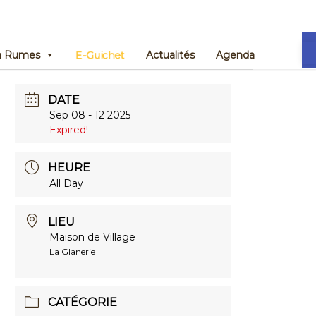
Ou
E-Guichet
 à Rumes
Actualités
Agenda
DATE
Sep 08 - 12 2025
Expired!
HEURE
All Day
LIEU
Maison de Village
La Glanerie
CATÉGORIE