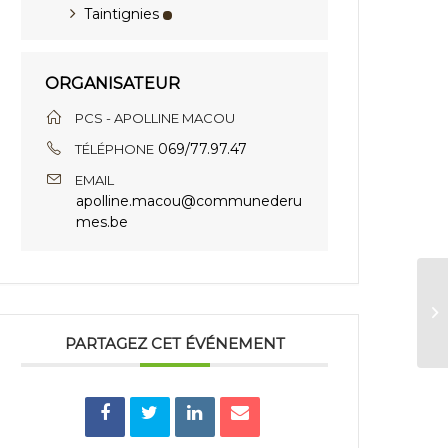
Taintignies
ORGANISATEUR
PCS - APOLLINE MACOU
069/77.97.47
TÉLÉPHONE
EMAIL
apolline.macou@communederu
mes.be
R
PARTAGEZ CET ÉVÉNEMENT