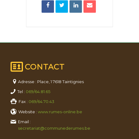
CONTACT
Adresse : Place, 1 7618 Taintignies
Tel :
069/64.81.65
Fax :
069/64.70.43
Website :
www.rumes-online.be
Email :
secretariat@communederumes.be