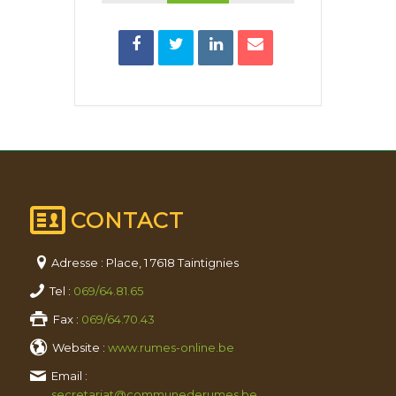
CONTACT
Adresse : Place, 1 7618 Taintignies
Tel :
069/64.81.65
Fax :
069/64.70.43
Website :
www.rumes-online.be
Email :
secretariat@communederumes.be