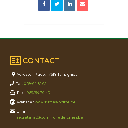
CONTACT
Adresse : Place, 1 7618 Taintignies
Tel :
069/64.81.65
Fax :
069/64.70.43
Website :
www.rumes-online.be
Email :
secretariat@communederumes.be