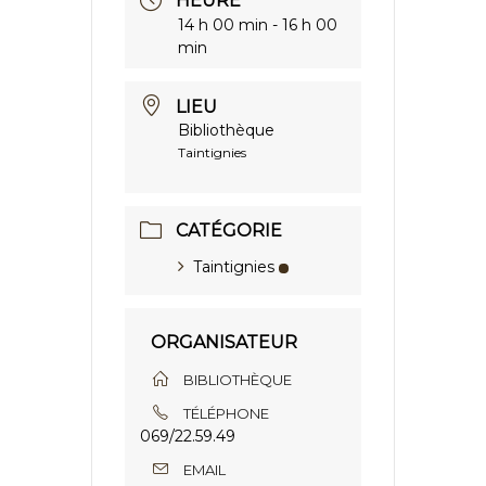
HEURE
14 h 00 min - 16 h 00
min
LIEU
Bibliothèque
Taintignies
CATÉGORIE
Taintignies
ORGANISATEUR
BIBLIOTHÈQUE
TÉLÉPHONE
069/22.59.49
EMAIL