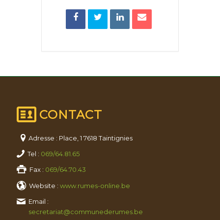
CONTACT
Adresse : Place, 1 7618 Taintignies
Tel :
069/64.81.65
Fax :
069/64.70.43
Website :
www.rumes-online.be
Email :
secretariat@communederumes.be