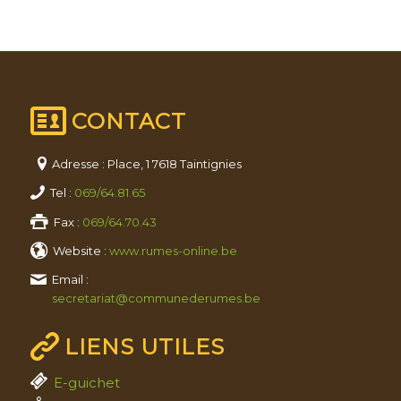
CONTACT
Adresse : Place, 1 7618 Taintignies
Tel :
069/64.81.65
Fax :
069/64.70.43
Website :
www.rumes-online.be
Email :
secretariat@communederumes.be
LIENS UTILES
E-guichet