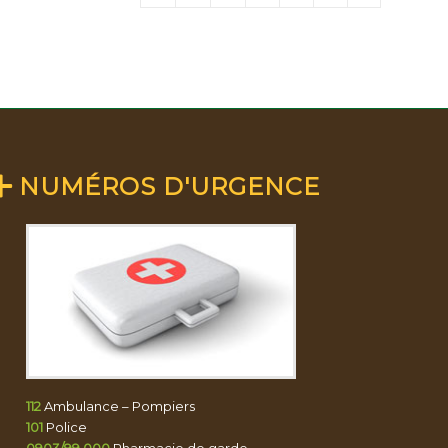
NUMÉROS D'URGENCE
112
Ambulance – Pompiers
101
Police