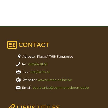
CONTACT
Adresse : Place, 1 7618 Taintignies
Tel :
069/64.81.65
Fax :
069/64.70.43
Website :
www.rumes-online.be
Email :
secretariat@communederumes.be
LIENS UTILES